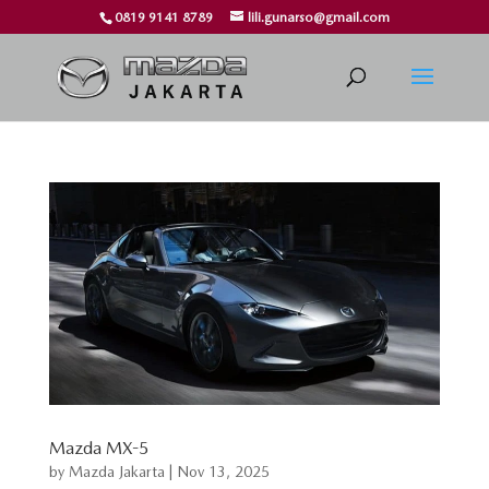
0819 9141 8789
lili.gunarso@gmail.com
Mazda MX-5
by
Mazda Jakarta
|
Nov 13, 2025