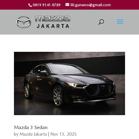
0819 9141 8789
lili.gunarso@gmail.com
Mazda 3 Sedan
by
Mazda Jakarta
|
Nov 13, 2025