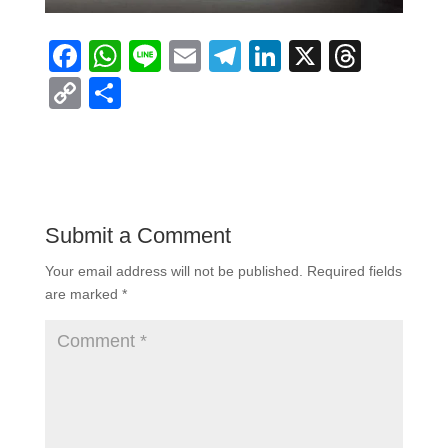
F
W
Li
E
T
Li
X
T
a
h
n
m
el
n
hr
C
S
c
at
e
ail
e
k
e
o
h
e
s
gr
e
a
p
ar
b
A
a
dI
d
y
e
o
p
m
n
s
Li
Submit a Comment
o
p
n
k
Your email address will not be published.
Required fields
k
are marked
*