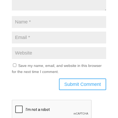
Save my name, email, and website in this browser
for the next time I comment.