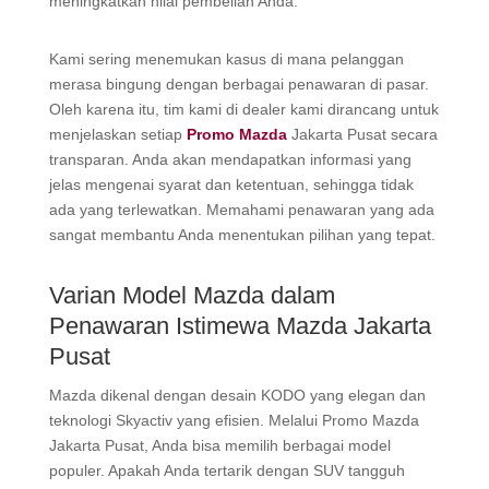
meningkatkan nilai pembelian Anda.
Kami sering menemukan kasus di mana pelanggan
merasa bingung dengan berbagai penawaran di pasar.
Oleh karena itu, tim kami di dealer kami dirancang untuk
menjelaskan setiap
Promo Mazda
Jakarta Pusat secara
transparan. Anda akan mendapatkan informasi yang
jelas mengenai syarat dan ketentuan, sehingga tidak
ada yang terlewatkan. Memahami penawaran yang ada
sangat membantu Anda menentukan pilihan yang tepat.
Varian Model Mazda dalam
Penawaran Istimewa Mazda Jakarta
Pusat
Mazda dikenal dengan desain KODO yang elegan dan
teknologi Skyactiv yang efisien. Melalui Promo Mazda
Jakarta Pusat, Anda bisa memilih berbagai model
populer. Apakah Anda tertarik dengan SUV tangguh