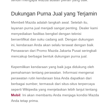
sendiri mengapa Mazda adalah pilihan yang baik.
Dukungan Purna Jual yang Terjamin
Membeli Mazda adalah langkah awal. Setelah itu,
layanan purna jual menjadi sangat penting. Dealer kami
menyediakan fasilitas bengkel dengan teknisi
bersertifikat dan suku cadang asli. Dengan dukungan
ini, kendaraan Anda akan selalu terawat dengan baik.
Penawaran dari Promo Mazda Jakarta Pusat seringkali
mencakup berbagai bentuk dukungan purna jual.
Kepemilikan kendaraan yang baik juga didukung oleh
pemahaman tentang perawatan. Informasi mengenai
perawatan rutin kendaraan bisa Anda dapatkan dari
berbagai sumber, termasuk dari situs-situs terpercaya
seperti Wikipedia yang menjelaskan lebih lanjut tentang
Mobil
. Ini akan membantu Anda menjaga kondisi Mazda
Anda tetap prima.