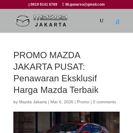
0819 9141 8789
lili.gunarso@gmail.com
PROMO MAZDA
JAKARTA PUSAT:
Penawaran Eksklusif
Harga Mazda Terbaik
by
Mazda Jakarta
|
Mar 6, 2026
|
Promo
|
0 comments