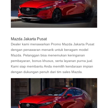
Mazda Jakarta Pusat
Dealer kami menawarkan Promo Mazda Jakarta Pusat
dengan penawaran menarik untuk beragam model
Mazda. Pelanggan bisa menemukan keringanan
pembayaran, bonus khusus, serta layanan purna jual.
Kami siap membantu Anda memilih kendaraan impian
dengan dukungan penuh dari tim sales Mazda.