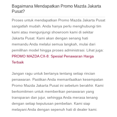
Bagaimana Mendapatkan Promo Mazda Jakarta
Pusat?
Proses untuk mendapatkan Promo Mazda Jakarta Pusat
sangatlah mudah. Anda hanya perlu menghubungi tim
kami atau mengunjungi showroom kami di sekitar
Jakarta Pusat. Kami akan dengan senang hati
memandu Anda melalui semua langkah, mulai dari
pemilihan model hingga proses administrasi.
Lihat juga:
PROMO MAZDA CX-8: Spesial Penawaran Harga
Terbaik
Jangan ragu untuk bertanya tentang setiap rincian
penawaran. Pastikan Anda memanfaatkan kesempatan
Promo Mazda Jakarta Pusat ini sebelum berakhir. Kami
berkomitmen untuk memberikan penawaran yang
transparan dan jujur, sehingga Anda merasa tenang
dengan setiap keputusan pembelian. Kami siap
melayani Anda dengan sepenuh hati di dealer kami.