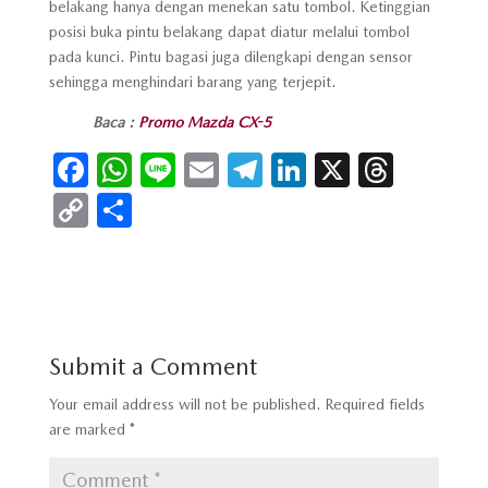
belakang hanya dengan menekan satu tombol. Ketinggian
posisi buka pintu belakang dapat diatur melalui tombol
pada kunci. Pintu bagasi juga dilengkapi dengan sensor
sehingga menghindari barang yang terjepit.
Baca :
Promo Mazda CX-5
Fa
W
Li
E
Te
Li
X
T
ce
h
n
m
le
n
hr
C
S
b
at
e
ai
gr
ke
e
o
h
o
s
l
a
dI
a
p
ar
o
A
m
n
ds
y
e
k
p
Li
Submit a Comment
p
n
Your email address will not be published.
Required fields
k
are marked
*